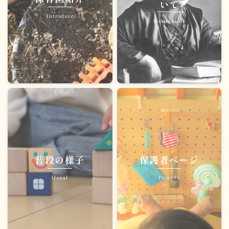
いて
くくるん広場
Introduce
Montessori
法人資料
普段の様子
保護者ページ
Usual
Parents