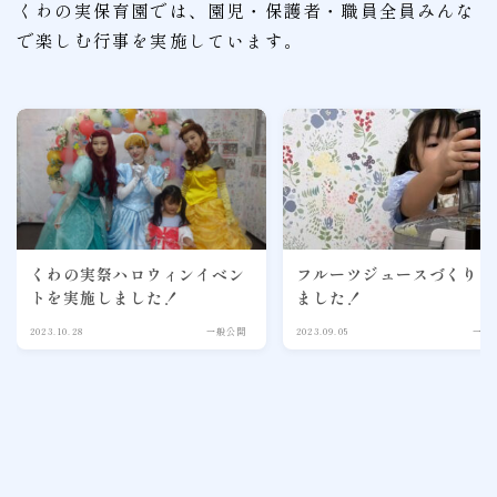
くわの実保育園では、園児・保護者・職員全員みんな
で楽しむ行事を実施しています。
くわの実祭ハロウィンイベン
フルーツジュースづくりを
トを実施しました！
ました！
2023.10.28
一般公開
2023.09.05
一般