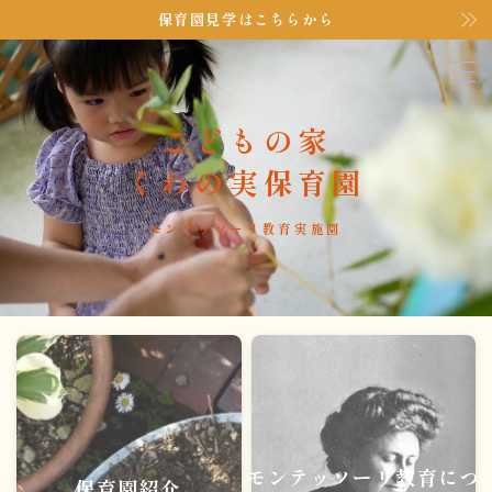
保育園見学はこちらから
MENU
こどもの家
トップページ
くわの実保育園
保育園紹介
モンテッソーリ教育実施園
普段の様子
モンテッソーリ教育について
保護者ページ
アクセス
モンテッソーリ教育につ
保育園紹介